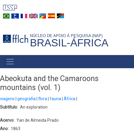
Pular
para
o
conteúdo
NÚCLEO DE APOIO À PESQUISA (NAP)
principal
BRASIL-ÁFRICA
NAVEGAÇÃO
PRINCIPAL
Abeokuta and the Camaroons
mountains (vol. 1)
viagens
geografia
flora
fauna
África
Subtítulo
An exploration
Acervo
Yan de Almeida Prado
Ano
1863