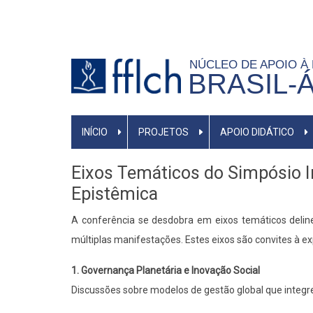
Pular
para
o
NÚCLEO DE APOIO À
conteúdo
BRASIL-
principal
NAVEGAÇÃO
INÍCIO
PROJETOS
APOIO DIDÁTICO
PRINCIPAL
Eixos Temáticos do Simpósio I
Epistêmica
A conferência se desdobra em eixos temáticos delin
múltiplas manifestações. Estes eixos são convites à ex
1. Governança Planetária e Inovação Social
Discussões sobre modelos de gestão global que integr