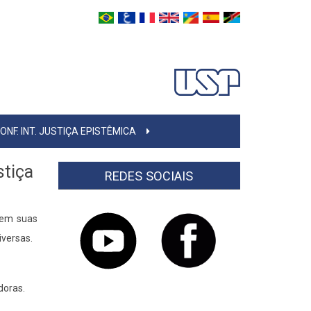
ONF. INT. JUSTIÇA EPISTÊMICA
stiça
REDES SOCIAIS
 em suas
iversas.
doras.