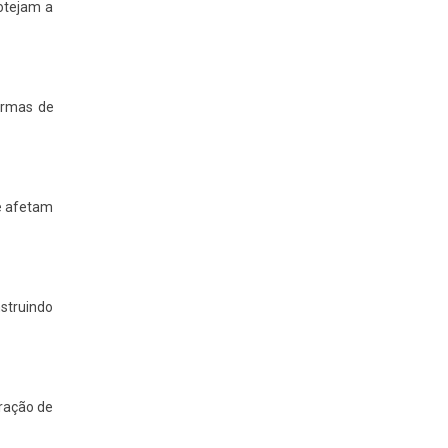
otejam a
formas de
ue afetam
struindo
gração de