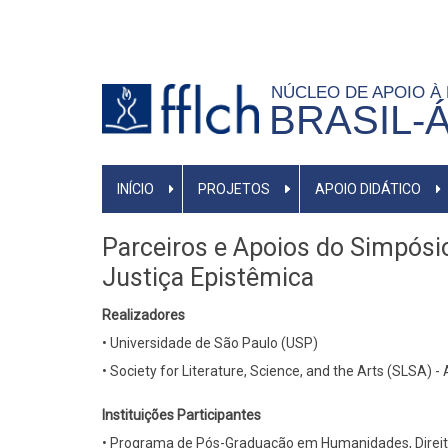
Pular
para
o
NÚCLEO DE APOIO À
conteúdo
BRASIL-
principal
NAVEGAÇÃO
INÍCIO
PROJETOS
APOIO DIDÁTICO
PRINCIPAL
Parceiros e Apoios do Simpósi
Justiça Epistêmica
Realizadores
• Universidade de São Paulo (USP)
• Society for Literature, Science, and the Arts (SLSA) -
Instituições Participantes
• Programa de Pós-Graduação em Humanidades, Direi