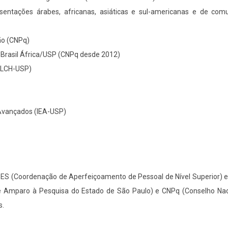
esentações árabes, africanas, asiáticas e sul-americanas e de com
ão (CNPq)
 Brasil África/USP (CNPq desde 2012)
FFLCH-USP)
s Avançados (IEA-USP)
PES (Coordenação de Aperfeiçoamento de Pessoal de Nível Superior) e
Amparo à Pesquisa do Estado de São Paulo) e CNPq (Conselho Nac
s.