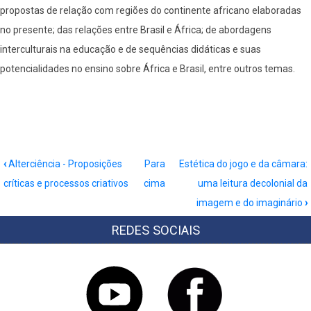
propostas de relação com regiões do continente africano elaboradas
no presente; das relações entre Brasil e África; de abordagens
interculturais na educação e de sequências didáticas e suas
potencialidades no ensino sobre África e Brasil, entre outros temas.
Book
‹
Alterciência - Proposições
Para
Estética do jogo e da câmara:
traversal
críticas e processos criativos
cima
uma leitura decolonial da
links
imagem e do imaginário
›
for
Diálogos
REDES SOCIAIS
e
Resistências:
a
África