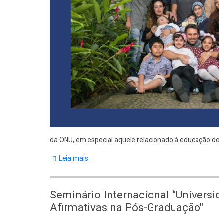
a
10/10/25)
da ONU, em especial aquele relacionado à educação de
Leia mais
sobre
Programa
para
Seminário Internacional “Univers
Refugiados
Afirmativas na Pós-Graduação"
Consolida