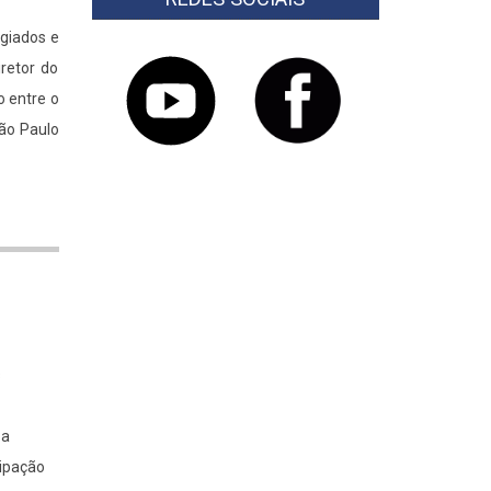
ugiados e
iretor do
o entre o
São Paulo
s
 a
cipação