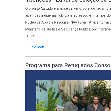
O projeto “Estudo e análise da xenofobia, do racismo e 
apátridas indígenas, lgbtqia e egressos e internos do
Núcleo de Apoio à Pesquisa (NAP) Brasil África, torna p
Ministério de Justiça e Segurança Pública, por interm
- USP.
Leia mais
sobre
Inscrições
-
Programa para Refugiados Consol
Edital
de
Seleção
de
Bolsistas
(de
01/10/25