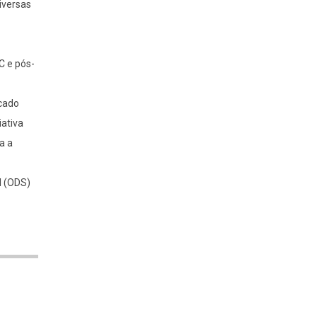
iversas
C e pós-
acado
ativa
a a
l (ODS)