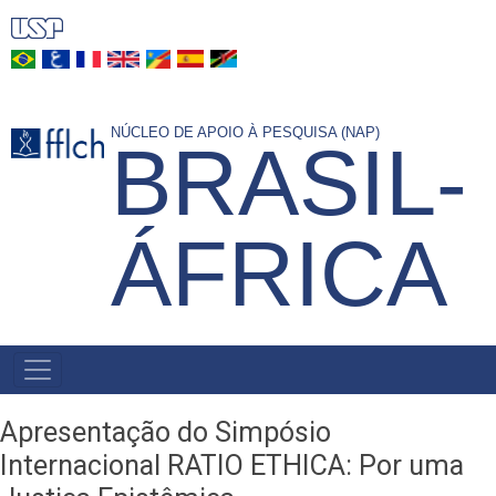
Pular
para
o
conteúdo
NÚCLEO DE APOIO À PESQUISA (NAP)
principal
BRASIL-
ÁFRICA
NAVEGAÇÃO
PRINCIPAL
Apresentação do Simpósio
Internacional RATIO ETHICA: Por uma