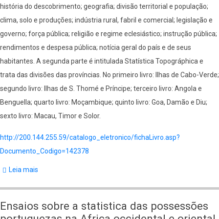
história do descobrimento; geografia; divisão territorial e população;
;
clima, solo e produções; indústria rural, fabril e comercial; legislação e
na
governo; força pública; religião e regime eclesiástico; instrução pública;
China,
rendimentos e despesa pública; notícia geral do país e de seus
e
habitantes. A segunda parte é intitulada Statística Topográphica e
na
trata das divisões das províncias. No primeiro livro: Ilhas de Cabo-Verde;
Oceania
segundo livro: Ilhas de S. Thomé e Príncipe; terceiro livro: Angola e
(vol.
Benguella; quarto livro: Moçambique; quinto livro: Goa, Damão e Diu;
3)
sexto livro: Macau, Timor e Solor.
http://200.144.255.59/catalogo_eletronico/fichaLivro.asp?
Documento_Codigo=142378
Leia mais
sobre
Ensaios
sobre
Ensaios sobre a statistica das possessões
a
portuguezas na Africa occidental e oriental