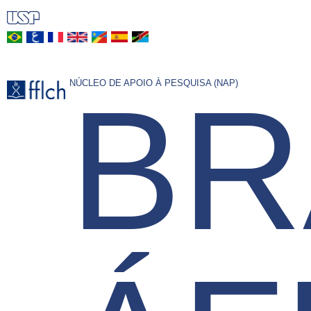
Pular
para
o
conteúdo
BR
NÚCLEO DE APOIO À PESQUISA (NAP)
principal