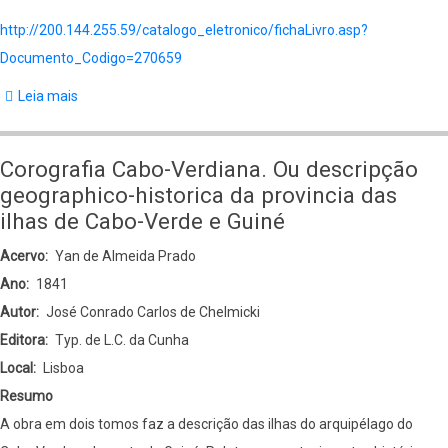
http://200.144.255.59/catalogo_eletronico/fichaLivro.asp?
Documento_Codigo=270659
Leia mais
sobre
A
new
Corografia Cabo-Verdiana. Ou descripção
account
geographico-historica da provincia das
of
ilhas de Cabo-Verde e Guiné
Guinea,
Acervo
Yan de Almeida Prado
and
Ano
1841
the
Autor
José Conrado Carlos de Chelmicki
slave-
Editora
Typ. de L.C. da Cunha
trade
Local
Lisboa
Resumo
A obra em dois tomos faz a descrição das ilhas do arquipélago do