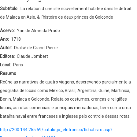
Guinée,
Subtítulo
La relation d´une isle nouvellement habitée dans le détroit
isles
de Malaca en Asie, & l´histoire de deux princes de Golconde
voisines,
et
Acervo
Yan de Almeida Prado
a
Ano
1718
Cayénne,
Autor
Dralsé de Grand-Pierre
fait
Editora
Claude Jombert
en
Local
Paris
1725,
Resumo
1726
Reúne as narrativas de quatro viagens, descrevendo parcialmente a
&
geografia de locais como México, Brasil, Argentina, Guiné, Martinica,
1727
Benin, Malaca e Golconde. Relata os costumes, crenças e religiões
(vol.
locais, as rotas comerciais e principais mercadorias, bem como uma
1)
batalha naval entre franceses e ingleses pelo controle dessas rotas.
http://200.144.255.59/catalogo_eletronico/fichaLivro.asp?