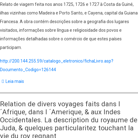
1725,
Relato de viagem feita nos anos 1725, 1726 e 1727 à Costa da Guiné,
1726
ilhas vizinhas como Madeira e Porto Santo, e Cayena, capital da Guiana
&
Francesa. A obra contém descrições sobre a geografia dos lugares
1727
visitados, informações sobre língua e religiosidade dos povos e
(vol.
informações detalhadas sobre o comércio de que estes países
3)
participam.
http://200.144.255.59/catalogo_eletronico/fichaLivro.asp?
Documento_Codigo=126144
Leia mais
sobre
Voyage
du
Relation de divers voyages faits dans l
Chevalier
´Afrique, dans l ´Amerique, & aux Indes
des
Occidentales. La description du royaume de
Marchais
Juda, & quelques particularitez touchant la
en
vie du roy regnant