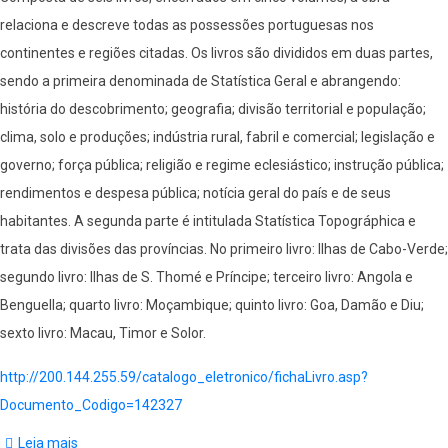
;
relaciona e descreve todas as possessões portuguesas nos
na
continentes e regiões citadas. Os livros são divididos em duas partes,
Asia
sendo a primeira denominada de Statística Geral e abrangendo:
occidental
história do descobrimento; geografia; divisão territorial e população;
;
clima, solo e produções; indústria rural, fabril e comercial; legislação e
na
governo; força pública; religião e regime eclesiástico; instrução pública;
China,
rendimentos e despesa pública; notícia geral do país e de seus
e
habitantes. A segunda parte é intitulada Statística Topográphica e
na
trata das divisões das províncias. No primeiro livro: Ilhas de Cabo-Verde;
Oceania
segundo livro: Ilhas de S. Thomé e Príncipe; terceiro livro: Angola e
(vol.
Benguella; quarto livro: Moçambique; quinto livro: Goa, Damão e Diu;
4)
sexto livro: Macau, Timor e Solor.
http://200.144.255.59/catalogo_eletronico/fichaLivro.asp?
Documento_Codigo=142327
Leia mais
sobre