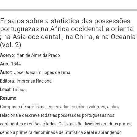
Ensaios
sobre
Ensaios sobre a statistica das possessões
a
portuguezas na Africa occidental e oriental
statistica
; na Asia occidental ; na China, e na Oceania
das
(vol. 2)
possessões
Acervo
Yan de Almeida Prado
portuguezas
Ano
1844
na
Autor
Jose Joaquim Lopes de Lima
Africa
Editora
Imprensa Nacional
occidental
Local
Lisboa
e
Resumo
oriental
Composta de seis livros, encerrados em cinco volumes, a obra
;
relaciona e descreve todas as possessões portuguesas nos
na
continentes e regiões citadas. Os livros são divididos em duas partes,
Asia
sendo a primeira denominada de Statística Geral e abrangendo:
occidental