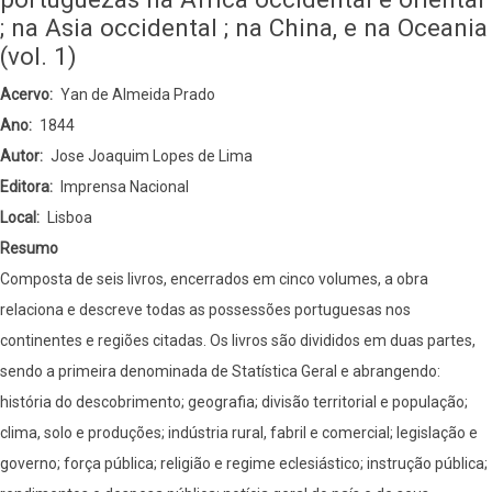
statistica
; na Asia occidental ; na China, e na Oceania
das
(vol. 1)
possessões
Acervo
Yan de Almeida Prado
portuguezas
Ano
1844
na
Autor
Jose Joaquim Lopes de Lima
Africa
Editora
Imprensa Nacional
occidental
Local
Lisboa
e
Resumo
oriental
Composta de seis livros, encerrados em cinco volumes, a obra
;
relaciona e descreve todas as possessões portuguesas nos
na
continentes e regiões citadas. Os livros são divididos em duas partes,
Asia
sendo a primeira denominada de Statística Geral e abrangendo:
occidental
história do descobrimento; geografia; divisão territorial e população;
;
clima, solo e produções; indústria rural, fabril e comercial; legislação e
na
governo; força pública; religião e regime eclesiástico; instrução pública;
China,