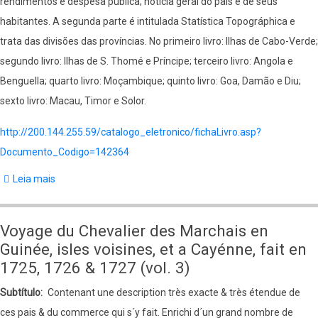
rendimentos e despesa pública; notícia geral do país e de seus
e
habitantes. A segunda parte é intitulada Statística Topográphica e
na
trata das divisões das províncias. No primeiro livro: Ilhas de Cabo-Verde;
Oceania
segundo livro: Ilhas de S. Thomé e Príncipe; terceiro livro: Angola e
(vol.
Benguella; quarto livro: Moçambique; quinto livro: Goa, Damão e Diu;
2)
sexto livro: Macau, Timor e Solor.
http://200.144.255.59/catalogo_eletronico/fichaLivro.asp?
Documento_Codigo=142364
Leia mais
sobre
Ensaios
sobre
Voyage du Chevalier des Marchais en
a
Guinée, isles voisines, et a Cayénne, fait en
statistica
1725, 1726 & 1727 (vol. 3)
das
Subtítulo
Contenant une description très exacte & très étendue de
possessões
ces pais & du commerce qui s´y fait. Enrichi d´un grand nombre de
portuguezas