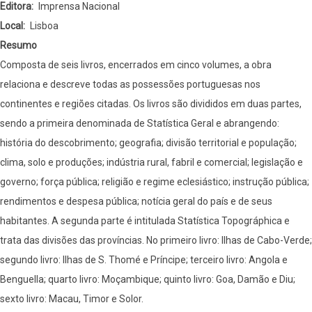
Editora
Imprensa Nacional
occidental
Local
Lisboa
e
Resumo
oriental
Composta de seis livros, encerrados em cinco volumes, a obra
;
relaciona e descreve todas as possessões portuguesas nos
na
continentes e regiões citadas. Os livros são divididos em duas partes,
Asia
sendo a primeira denominada de Statística Geral e abrangendo:
occidental
história do descobrimento; geografia; divisão territorial e população;
;
clima, solo e produções; indústria rural, fabril e comercial; legislação e
na
governo; força pública; religião e regime eclesiástico; instrução pública;
China,
rendimentos e despesa pública; notícia geral do país e de seus
e
habitantes. A segunda parte é intitulada Statística Topográphica e
na
trata das divisões das províncias. No primeiro livro: Ilhas de Cabo-Verde;
Oceania
segundo livro: Ilhas de S. Thomé e Príncipe; terceiro livro: Angola e
(vol.
Benguella; quarto livro: Moçambique; quinto livro: Goa, Damão e Diu;
5)
sexto livro: Macau, Timor e Solor.