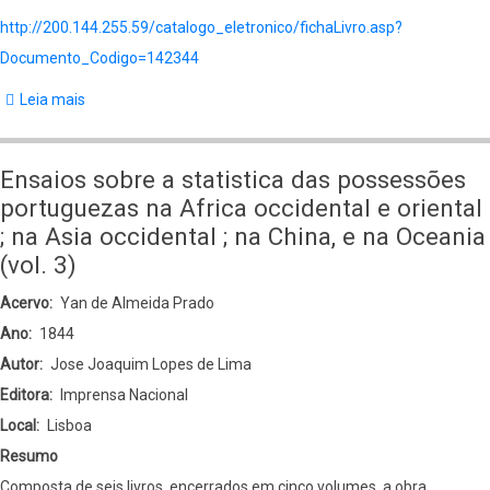
http://200.144.255.59/catalogo_eletronico/fichaLivro.asp?
Documento_Codigo=142344
Leia mais
sobre
Ensaios
sobre
Ensaios sobre a statistica das possessões
a
portuguezas na Africa occidental e oriental
statistica
; na Asia occidental ; na China, e na Oceania
das
(vol. 3)
possessões
Acervo
Yan de Almeida Prado
portuguezas
Ano
1844
na
Autor
Jose Joaquim Lopes de Lima
Africa
Editora
Imprensa Nacional
occidental
Local
Lisboa
e
Resumo
oriental
Composta de seis livros, encerrados em cinco volumes, a obra