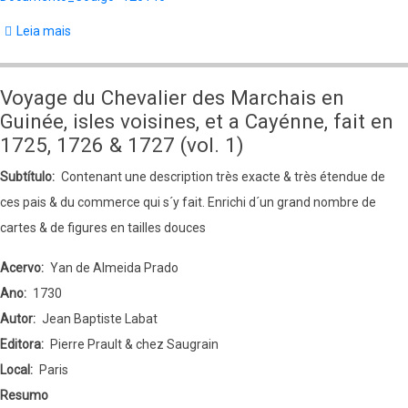
1)
Leia mais
sobre
Voyage
du
Voyage du Chevalier des Marchais en
Chevalier
Guinée, isles voisines, et a Cayénne, fait en
des
1725, 1726 & 1727 (vol. 1)
Marchais
Subtítulo
Contenant une description très exacte & très étendue de
en
ces pais & du commerce qui s´y fait. Enrichi d´un grand nombre de
Guinée,
cartes & de figures en tailles douces
isles
voisines,
Acervo
Yan de Almeida Prado
et
Ano
1730
a
Autor
Jean Baptiste Labat
Cayénne,
Editora
Pierre Prault & chez Saugrain
fait
Local
Paris
en
Resumo