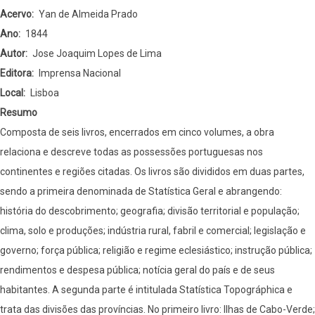
geographico-
Acervo
Yan de Almeida Prado
historica
Ano
1844
da
Autor
Jose Joaquim Lopes de Lima
provincia
Editora
Imprensa Nacional
das
Local
Lisboa
ilhas
Resumo
de
Composta de seis livros, encerrados em cinco volumes, a obra
Cabo-
relaciona e descreve todas as possessões portuguesas nos
Verde
continentes e regiões citadas. Os livros são divididos em duas partes,
e
sendo a primeira denominada de Statística Geral e abrangendo:
Guiné
história do descobrimento; geografia; divisão territorial e população;
clima, solo e produções; indústria rural, fabril e comercial; legislação e
governo; força pública; religião e regime eclesiástico; instrução pública;
rendimentos e despesa pública; notícia geral do país e de seus
habitantes. A segunda parte é intitulada Statística Topográphica e
trata das divisões das províncias. No primeiro livro: Ilhas de Cabo-Verde;