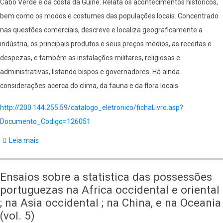
Cabo Verde e da costa da Guiné. Relata os acontecimentos históricos,
bem como os modos e costumes das populações locais. Concentrado
nas questões comerciais, descreve e localiza geograficamente a
indústria, os principais produtos e seus preços médios, as receitas e
despezas, e também as instalações militares, religiosas e
administrativas, listando bispos e governadores. Há ainda
considerações acerca do clima, da fauna e da flora locais.
http://200.144.255.59/catalogo_eletronico/fichaLivro.asp?
Documento_Codigo=126051
Leia mais
sobre
Corografia
Cabo-
Ensaios sobre a statistica das possessões
Verdiana.
portuguezas na Africa occidental e oriental
Ou
; na Asia occidental ; na China, e na Oceania
descripção
(vol. 5)