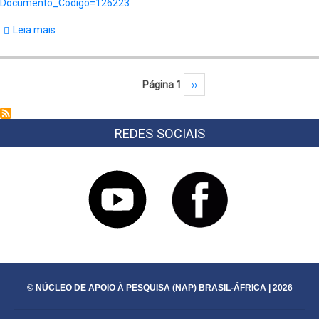
Documento_Codigo=126223
Leia mais
sobre
Relation
de
Paginação
Página 1
Próxima página
››
divers
voyages
faits
REDES SOCIAIS
dans
l
´Afrique,
dans
l
´Amerique,
&
© NÚCLEO DE APOIO À PESQUISA (NAP) BRASIL-ÁFRICA | 2026
aux
Indes