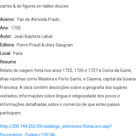
cartes & de figures en tailles douces
na
Africa
Acervo
Yan de Almeida Prado
occidental
Ano
1730
e
Autor
Jean Baptiste Labat
oriental
Editora
Pierre Prault & chez Saugrain
;
Local
Paris
na
Resumo
Asia
Relato de viagem feita nos anos 1725, 1726 e 1727 à Costa da Guiné,
occidental
ilhas vizinhas como Madeira e Porto Santo, e Cayena, capital da Guiana
;
Francesa. A obra contém descrições sobre a geografia dos lugares
na
visitados, informações sobre língua e religiosidade dos povos e
China,
informações detalhadas sobre o comércio de que estes países
e
participam.
na
http://200.144.255.59/catalogo_eletronico/fichaLivro.asp?
Oceania
Documento_Codigo=126146
(vol.