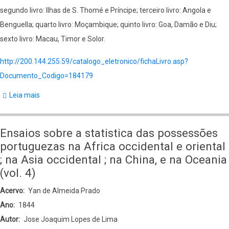
segundo livro: Ilhas de S. Thomé e Príncipe; terceiro livro: Angola e
Benguella; quarto livro: Moçambique; quinto livro: Goa, Damão e Diu;
sexto livro: Macau, Timor e Solor.
http://200.144.255.59/catalogo_eletronico/fichaLivro.asp?
Documento_Codigo=184179
Leia mais
sobre
Ensaios
sobre
Ensaios sobre a statistica das possessões
a
portuguezas na Africa occidental e oriental
statistica
; na Asia occidental ; na China, e na Oceania
das
(vol. 4)
possessões
Acervo
Yan de Almeida Prado
portuguezas
Ano
1844
na
Autor
Jose Joaquim Lopes de Lima
Africa