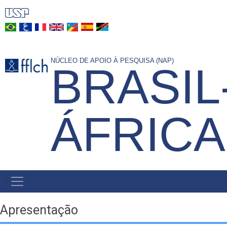
Pular
para
o
conteúdo
NÚCLEO DE APOIO À PESQUISA (NAP)
principal
BRASIL
ÁFRICA
NAVEGAÇÃO
PRINCIPAL
Apresentação