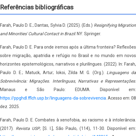
Referências bibliográficas
Farah, Paulo D. E.; Dantas, Sylvia D. (2025). (Eds.)
Resignifying Migration
and Minorities' Cultural Contact in Brazil
. NY: Springer.
Farah, Paulo D. E. Para onde iremos após a última fronteira? Reflexões
sobre migração, apatridia e refúgio no Brasil e no mundo em novos
horizontes epistemológicos, narrativos e plurilíngues. (2022). In: Farah,
Paulo D. E.; Matuck, Artur; Iokoi, Zilda M. G. (Org.).
Linguagens d
Sobrevivência: Migrações. Interlínguas, Narrativas e Representações
.
Manaus e São Paulo: EDUMA. Disponível em:
https://ppghdl.fflch.usp.br/linguagens-da-sobrevivencia
. Acesso em: 08
dez. 2025.
Farah, Paulo D. E. Combates à xenofobia, ao racismo e à intolerância.
(2017).
Revista USP
, [S. l.], São Paulo, (114), 11-30. Disponível em: