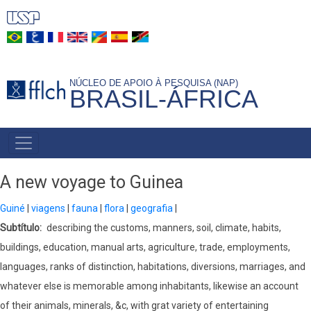
Pular
para
o
conteúdo
NÚCLEO DE APOIO À PESQUISA (NAP)
principal
BRASIL-ÁFRICA
NAVEGAÇÃO
PRINCIPAL
A new voyage to Guinea
Guiné
viagens
fauna
flora
geografia
Subtítulo
describing the customs, manners, soil, climate, habits,
buildings, education, manual arts, agriculture, trade, employments,
languages, ranks of distinction, habitations, diversions, marriages, and
whatever else is memorable among inhabitants, likewise an account
of their animals, minerals, &c, with grat variety of entertaining