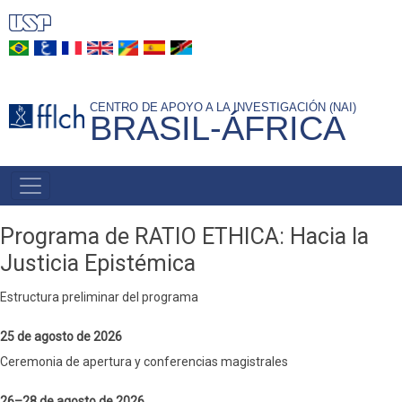
Pasar
al
contenido
principal
CENTRO DE APOYO A LA INVESTIGACIÓN (NAI)
BRASIL-ÁFRICA
NAVEGAÇÃO
PRINCIPAL
Programa de RATIO ETHICA: Hacia la
Justicia Epistémica
Estructura preliminar del programa
25 de agosto de 2026
Ceremonia de apertura y conferencias magistrales
26–28 de agosto de 2026