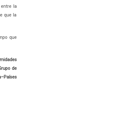
 entre la
de que la
iempo que
midades
 Grupo de
a–Países