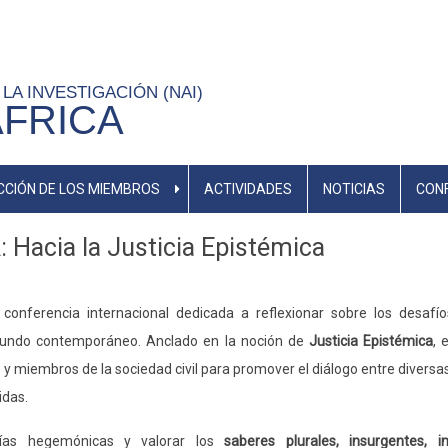
LA INVESTIGACIÓN (NAI)
ÁFRICA
CIÓN DE LOS MIEMBROS
ACTIVIDADES
NOTICIAS
CONF
 Hacia la Justicia Epistémica
onferencia internacional dedicada a reflexionar sobre los desafíos
l mundo contemporáneo. Anclado en la noción de
Justicia Epistémica
, 
s y miembros de la sociedad civil para promover el diálogo entre divers
idas.
gías hegemónicas y valorar los
saberes plurales, insurgentes, in