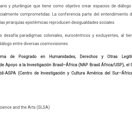
rio y plurilingüe que tiene como objetivo crear espacios de diálogo
 socialmente comprometidas. La conferencia parte del entendimiento 
las jerarquías epistémicas reproducen desigualdades sociales.
to desafía paradigmas coloniales, eurocéntricos y excluyentes, al t
 diálogo entre diversas cosmovisiones.
ama de Posgrado en Humanidades, Derechos y Otras Legiti
de Apoyo a la Investigación Brasil–África (NAP Brasil África/USP), el
Bibli-ASPA (Centro de Investigación y Cultura América del Sur–Áfric
 Science and the Arts (SLSA)