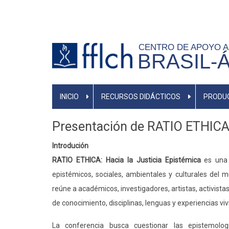
Pasar
al
contenido
CENTRO DE APOYO A 
principal
BRASIL-
NAVEGAÇÃO
INICIO
RECURSOS DIDÁCTICOS
PRODUC
PRINCIPAL
Presentación de RATIO ETHICA:
Introdución
RATIO ETHICA: Hacia la Justicia Epistémica
es una c
epistémicos, sociales, ambientales y culturales de
reúne a académicos, investigadores, artistas, activista
de conocimiento, disciplinas, lenguas y experiencias viv
La conferencia busca cuestionar las epistemolo