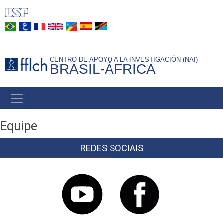
Pasar
al
contenido
principal
CENTRO DE APOYO A LA INVESTIGACIÓN (NAI)
BRASIL-ÁFRICA
NAVEGAÇÃO
PRINCIPAL
Equipe
REDES SOCIAIS